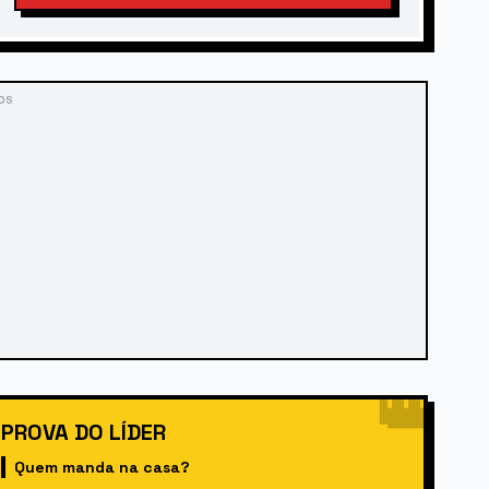
DS
👑
PROVA DO LÍDER
Quem manda na casa?