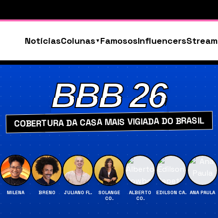
Notícias
Colunas
Famosos
Influencers
Stream
BBB 26
COBERTURA DA CASA MAIS VIGIADA DO BRASIL
MILENA
BRENO
JULIANO FL.
SOLANGE
ALBERTO
EDILSON CA.
ANA PAULA
CO.
CO.