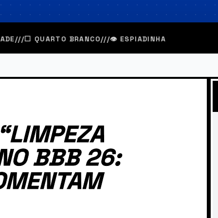
E
///
⬜ QUARTO BRANCO
///
👁️ ESPIADINHA
 “LIMPEZA
NO BBB 26:
COMENTAM