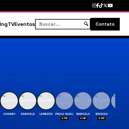
ing
TV
Eventos
🔍
Contato
CHAIANY
GABRIELA
LEANDRO
PAULO AUGU.
MARCELO
BRIGIDO
PEDRO
❌ SAIU
❌ SAIU
❌ SAIU
❌ SAIU