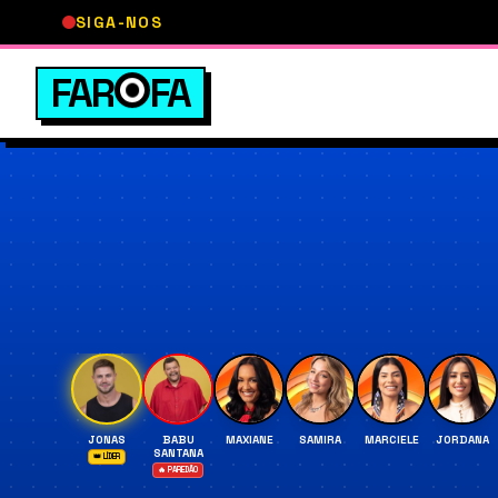
SIGA-NOS
FAR
FA
👑
🔥
JONAS
BABU
MAXIANE
SAMIRA
MARCIELE
JORDANA
SANTANA
👑 LÍDER
🔥 PAREDÃO