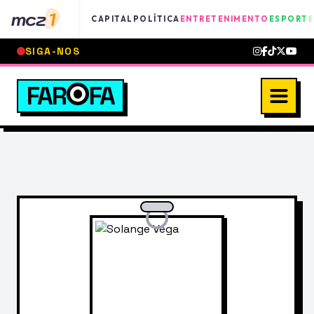
mcz
1
CAPITAL
POLÍTICA
ENTRETENIMENTO
ESPORTE
SIGA-NOS
FAR
FA