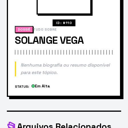
ID: #110
DOSSIÊ
TUDO SOBRE
SOLANGE VEGA
Nenhuma biografia ou resumo disponível
para este tópico.
Em Alta
STATUS:
📂
Arquivos Relacionados