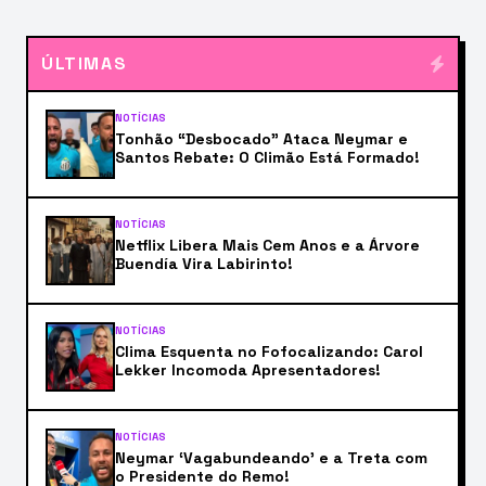
ÚLTIMAS
NOTÍCIAS
Tonhão “Desbocado” Ataca Neymar e
Santos Rebate: O Climão Está Formado!
NOTÍCIAS
Netflix Libera Mais Cem Anos e a Árvore
Buendía Vira Labirinto!
NOTÍCIAS
Clima Esquenta no Fofocalizando: Carol
Lekker Incomoda Apresentadores!
NOTÍCIAS
Neymar ‘Vagabundeando’ e a Treta com
o Presidente do Remo!