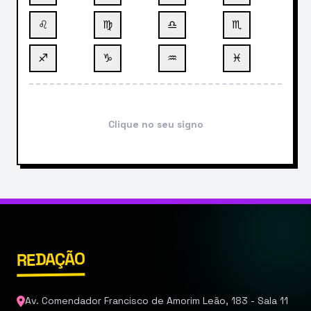
♌
♍
♎
♏
♐
♑
♒
♓
Clique no seu signo
REDAÇÃO
Av. Comendador Francisco de Amorim Leão, 183 - Sala 11