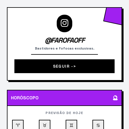
@FAROFAOFF
Bastidores e fofocas exclusivas.
SEGUIR ->
🔮
HORÓSCOPO
PREVISÃO DE HOJE
♈
♉
♊
♋