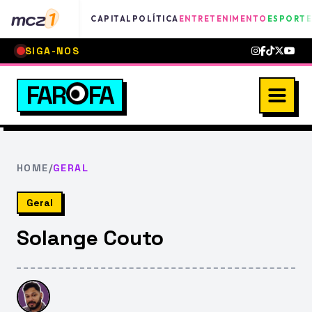
mcz
1
CAPITAL
POLÍTICA
ENTRETENIMENTO
ESPORTE
SIGA-NOS
FAR
FA
HOME
/
GERAL
Geral
Solange Couto