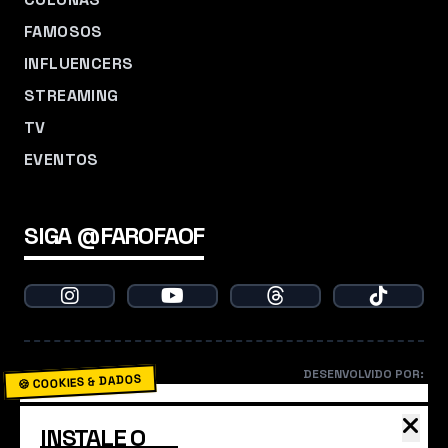
FAMOSOS
INFLUENCERS
STREAMING
TV
EVENTOS
SIGA @FAROFAOF
DESENVOLVIDO POR:
🍪 COOKIES & DADOS
O Farofa usa cookies para garantir que você não
INSTALE O
perca nenhum babado. Ao continuar navegando,