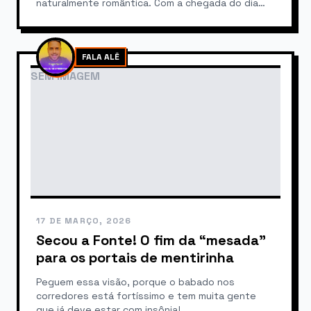
naturalmente romântica. Com a chegada do dia
12…
FALA ALÊ
SEM IMAGEM
17 DE MARÇO, 2026
Secou a Fonte! O fim da “mesada”
para os portais de mentirinha
Peguem essa visão, porque o babado nos
corredores está fortíssimo e tem muita gente
que já deve estar com insônia!…