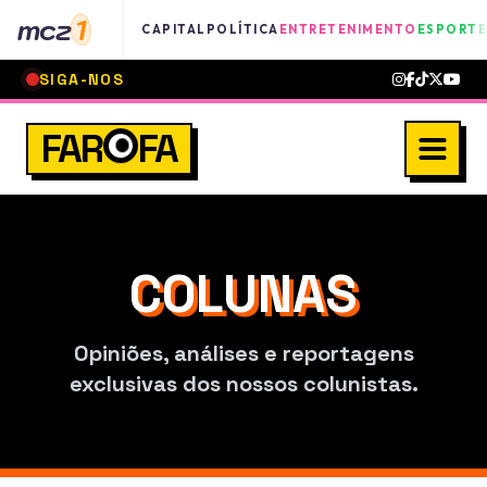
mcz
1
CAPITAL
POLÍTICA
ENTRETENIMENTO
ESPORTE
SIGA-NOS
FAR
FA
COLUNAS
Opiniões, análises e reportagens
exclusivas dos nossos colunistas.