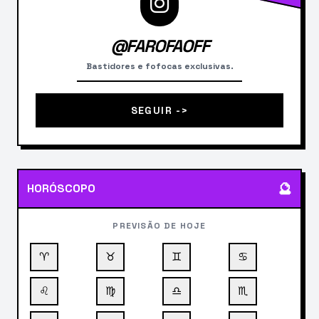
@FAROFAOFF
Bastidores e fofocas exclusivas.
SEGUIR ->
🔮
HORÓSCOPO
PREVISÃO DE HOJE
♈
♉
♊
♋
♌
♍
♎
♏