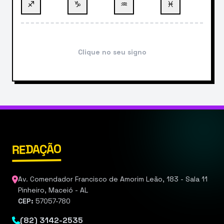
♐
♑
♒
♓
Clique no seu signo
REDAÇÃO
Av. Comendador Francisco de Amorim Leão, 183 - Sala 11
Pinheiro, Maceió - AL
CEP:
57057-780
(82) 3142-2535