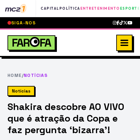
mcz
1
CAPITAL
POLÍTICA
ENTRETENIMENTO
ESPORTE
SIGA-NOS
FAR
FA
HOME
/
NOTÍCIAS
Notícias
Shakira descobre AO VIVO
que é atração da Copa e
faz pergunta ‘bizarra’!