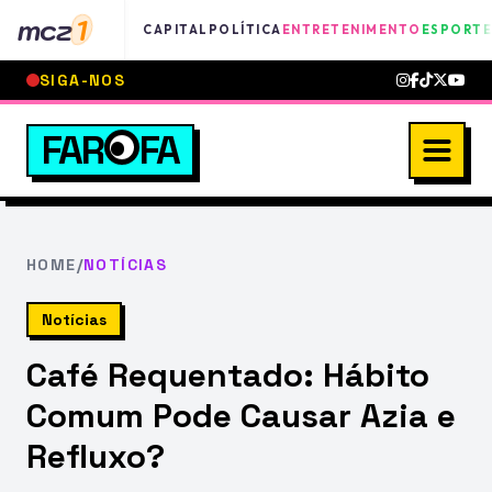
mcz
1
CAPITAL
POLÍTICA
ENTRETENIMENTO
ESPORTE
SIGA-NOS
FAR
FA
HOME
/
NOTÍCIAS
Notícias
Café Requentado: Hábito
Comum Pode Causar Azia e
Refluxo?