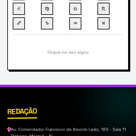
♌
♍
♎
♏
♐
♑
♒
♓
Clique no seu signo
REDAÇÃO
Av. Comendador Francisco de Amorim Leão, 183 - Sala 11