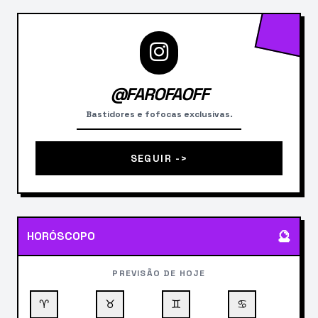
@FAROFAOFF
Bastidores e fofocas exclusivas.
SEGUIR ->
🔮
HORÓSCOPO
PREVISÃO DE HOJE
♈
♉
♊
♋