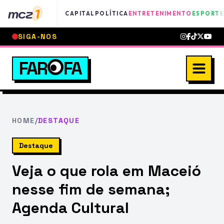
mcz
1
CAPITAL
POLÍTICA
ENTRETENIMENTO
ESPORTE
SIGA-NOS
FAR
FA
HOME
/
DESTAQUE
Destaque
Veja o que rola em Maceió
nesse fim de semana;
Agenda Cultural