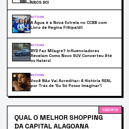
ANOS 80!
NOTÍCIAS
A Água é a Nova Estrela no CCBB com
Livro de Regina Fittipaldi!
NOTÍCIAS
BYD Faz Milagre? Influenciadores
Revelam Como Novo SUV Converteu Até
os Haters!
NOTÍCIAS
Você Não Vai Acreditar: A História REAL
por Trás de ‘Eu Só Posso Imaginar’!
ENQUETE
QUAL O MELHOR SHOPPING
DA CAPITAL ALAGOANA