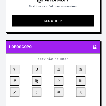
Bastidores e fofocas exclusivas.
SEGUIR ->
🔮
HORÓSCOPO
PREVISÃO DE HOJE
♈
♉
♊
♋
♌
♍
♎
♏
♐
♑
♒
♓