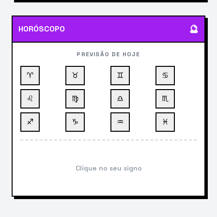
🔮
HORÓSCOPO
PREVISÃO DE HOJE
♈
♉
♊
♋
♌
♍
♎
♏
♐
♑
♒
♓
Clique no seu signo