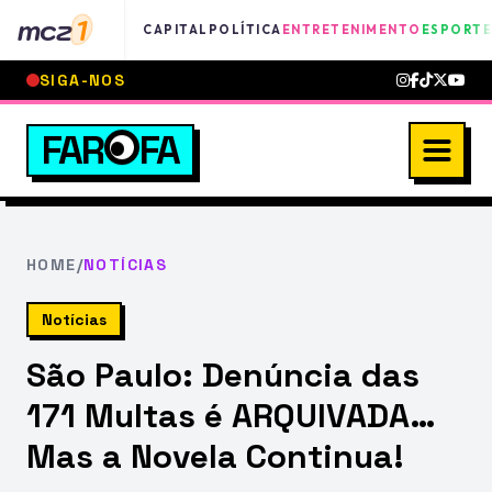
mcz
1
CAPITAL
POLÍTICA
ENTRETENIMENTO
ESPORTE
SIGA-NOS
FAR
FA
HOME
/
NOTÍCIAS
Notícias
São Paulo: Denúncia das
171 Multas é ARQUIVADA…
Mas a Novela Continua!