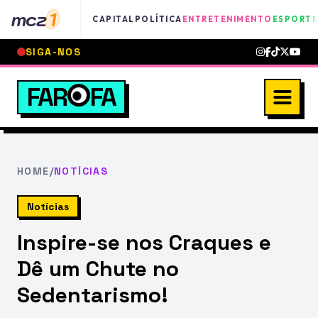
mcz
1
CAPITAL
POLÍTICA
ENTRETENIMENTO
ESPORTE
SIGA-NOS
FAR
FA
HOME
/
NOTÍCIAS
Notícias
Inspire-se nos Craques e
Dê um Chute no
Sedentarismo!