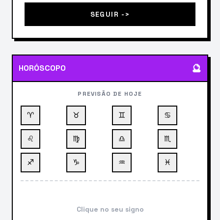
SEGUIR ->
🔮
HORÓSCOPO
PREVISÃO DE HOJE
♈
♉
♊
♋
♌
♍
♎
♏
♐
♑
♒
♓
Clique no seu signo