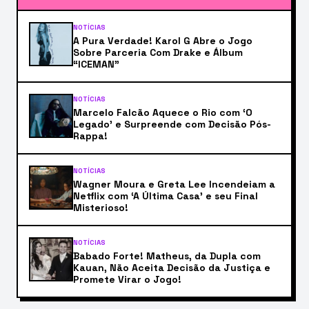
NOTÍCIAS
A Pura Verdade! Karol G Abre o Jogo
Sobre Parceria Com Drake e Álbum
“ICEMAN”
NOTÍCIAS
Marcelo Falcão Aquece o Rio com ‘O
Legado’ e Surpreende com Decisão Pós-
Rappa!
NOTÍCIAS
Wagner Moura e Greta Lee Incendeiam a
Netflix com ‘A Última Casa’ e seu Final
Misterioso!
NOTÍCIAS
Babado Forte! Matheus, da Dupla com
Kauan, Não Aceita Decisão da Justiça e
Promete Virar o Jogo!