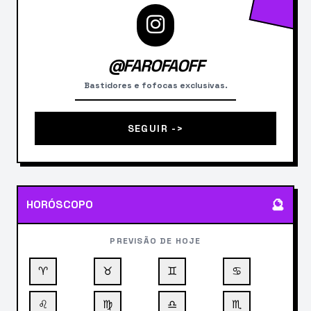
@FAROFAOFF
Bastidores e fofocas exclusivas.
SEGUIR ->
🔮
HORÓSCOPO
PREVISÃO DE HOJE
♈
♉
♊
♋
♌
♍
♎
♏