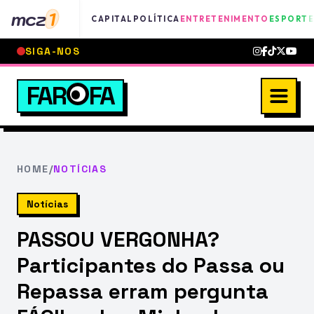
mcz
1
CAPITAL
POLÍTICA
ENTRETENIMENTO
ESPORTE
SIGA-NOS
FAR
FA
HOME
/
NOTÍCIAS
Notícias
PASSOU VERGONHA?
Participantes do Passa ou
Repassa erram pergunta