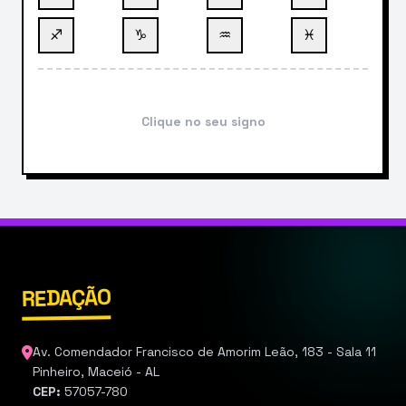
♐
♑
♒
♓
Clique no seu signo
REDAÇÃO
Av. Comendador Francisco de Amorim Leão, 183 - Sala 11
Pinheiro, Maceió - AL
CEP:
57057-780