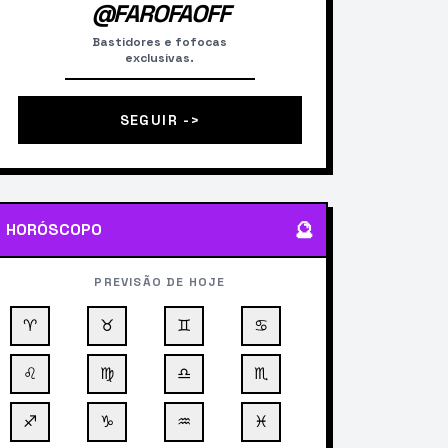
@FAROFAOFF
Bastidores e fofocas
exclusivas.
SEGUIR ->
🔮
HORÓSCOPO
PREVISÃO DE HOJE
♈
♉
♊
♋
♌
♍
♎
♏
♐
♑
♒
♓