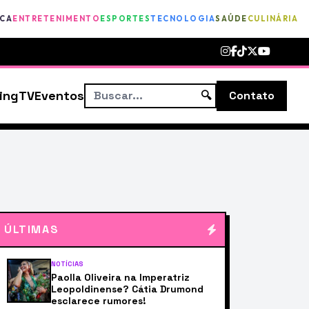
ICA
ENTRETENIMENTO
ESPORTES
TECNOLOGIA
SAÚDE
CULINÁRIA
ing
TV
Eventos
🔍
Contato
ÚLTIMAS
NOTÍCIAS
Paolla Oliveira na Imperatriz
Leopoldinense? Cátia Drumond
esclarece rumores!