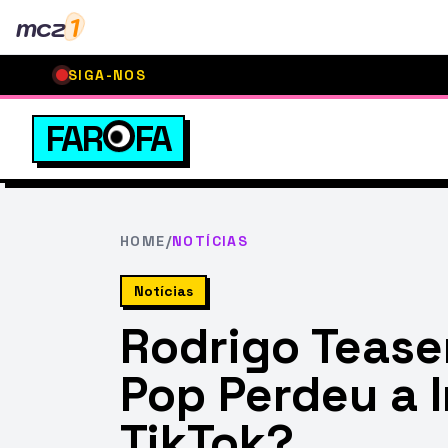
mcz
1
SIGA-NOS
FAR
FA
HOME
/
NOTÍCIAS
Notícias
Rodrigo Tease
Pop Perdeu a 
TikTok?