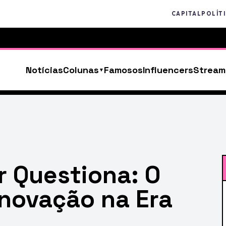
CAPITAL
POLÍT
Notícias
Colunas
Famosos
Influencers
Stream
r Questiona: O
Inovação na Era