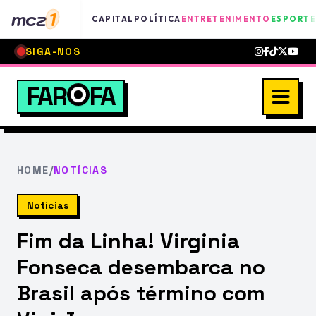
mcz
1
CAPITAL
POLÍTICA
ENTRETENIMENTO
ESPORTE
SIGA-NOS
FAR
FA
HOME
/
NOTÍCIAS
Notícias
Fim da Linha! Virginia
Fonseca desembarca no
Brasil após término com