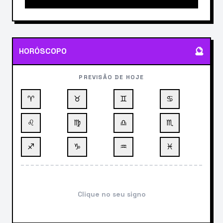
🔮
HORÓSCOPO
PREVISÃO DE HOJE
♈
♉
♊
♋
♌
♍
♎
♏
♐
♑
♒
♓
Clique no seu signo