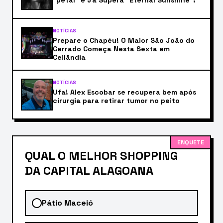
“petal” e Já Supera “Eternal Sunshine”!
NOTÍCIAS
Prepare o Chapéu! O Maior São João do
Cerrado Começa Nesta Sexta em
Ceilândia
NOTÍCIAS
Ufa! Alex Escobar se recupera bem após
cirurgia para retirar tumor no peito
ENQUETE
QUAL O MELHOR SHOPPING
DA CAPITAL ALAGOANA
Pátio Maceió