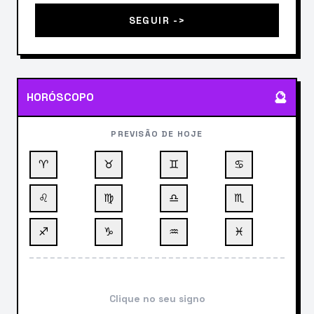
SEGUIR ->
🔮
HORÓSCOPO
PREVISÃO DE HOJE
♈
♉
♊
♋
♌
♍
♎
♏
♐
♑
♒
♓
Clique no seu signo