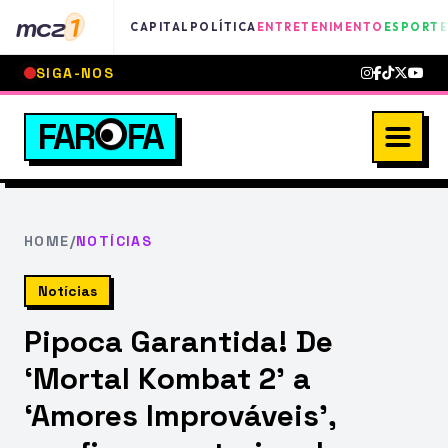
mcz
1
CAPITAL
POLÍTICA
ENTRETENIMENTO
ESPORTE
SIGA-NOS
FAR
FA
HOME
/
NOTÍCIAS
Notícias
Pipoca Garantida! De
‘Mortal Kombat 2’ a
‘Amores Improváveis’,