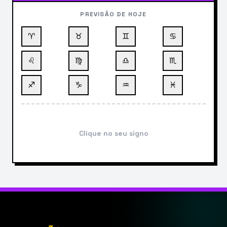
PREVISÃO DE HOJE
♈
♉
♊
♋
♌
♍
♎
♏
♐
♑
♒
♓
Clique no seu signo