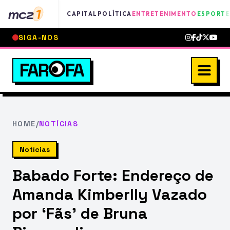
mcz
1
CAPITAL
POLÍTICA
ENTRETENIMENTO
ESPORTE
SIGA-NOS
FAR
FA
HOME
/
NOTÍCIAS
Notícias
Babado Forte: Endereço de
Amanda Kimberlly Vazado
por ‘Fãs’ de Bruna