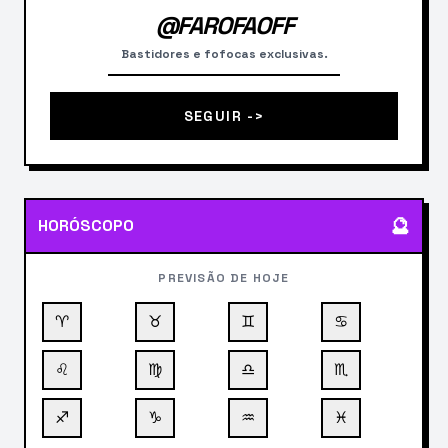
@FAROFAOFF
Bastidores e fofocas exclusivas.
SEGUIR ->
🔮
HORÓSCOPO
PREVISÃO DE HOJE
♈
♉
♊
♋
♌
♍
♎
♏
♐
♑
♒
♓