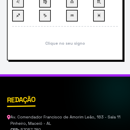
♌
♍
♎
♏
♐
♑
♒
♓
Clique no seu signo
REDAÇÃO
Av. Comendador Francisco de Amorim Leão, 183 - Sala 11
Pinheiro, Maceió - AL
CEP:
57057-780