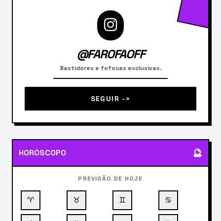
@FAROFAOFF
Bastidores e fofocas exclusivas.
SEGUIR ->
🔮
HORÓSCOPO
PREVISÃO DE HOJE
♈
♉
♊
♋