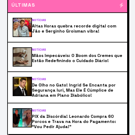
ÚLTIMAS
NOTÍCIAS
Altas Horas quebra recorde digital com
Jão e Serginho Groisman vibra!
NOTÍCIAS
Mãos Impecáveis: O Boom dos Cremes que
Estão Redefinindo o Cuidado Diário!
NOTÍCIAS
De Olho no Gato! Ingrid Se Encanta por
Segurança Iuri, Mas Ele É Cúmplice de
Adriana em Plano Diabólico!
NOTÍCIAS
PIX da Discórdia! Leonardo Compra 60
Porcos e Trava na Hora do Pagamento:
“Vou Pedir Ajuda!”