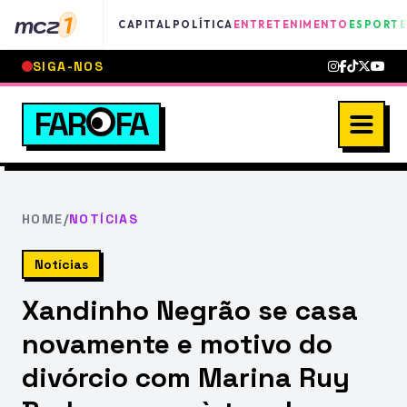
mcz
1
CAPITAL
POLÍTICA
ENTRETENIMENTO
ESPORTE
SIGA-NOS
FAR
FA
HOME
/
NOTÍCIAS
Notícias
Xandinho Negrão se casa
novamente e motivo do
divórcio com Marina Ruy