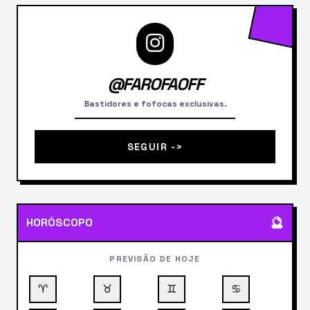
@FAROFAOFF
Bastidores e fofocas exclusivas.
SEGUIR ->
🔮
HORÓSCOPO
PREVISÃO DE HOJE
♈
♉
♊
♋