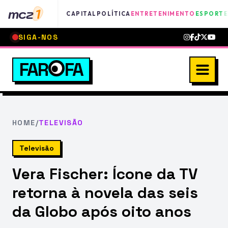
mcz
1
CAPITAL
POLÍTICA
ENTRETENIMENTO
ESPORTE
SIGA-NOS
FAR
FA
HOME
/
TELEVISÃO
Televisão
Vera Fischer: Ícone da TV
retorna à novela das seis
da Globo após oito anos