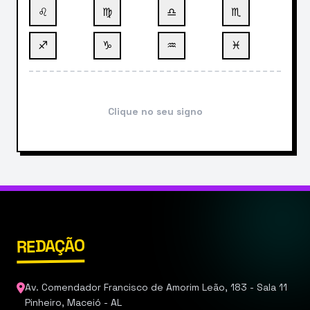
♌
♍
♎
♏
♐
♑
♒
♓
Clique no seu signo
REDAÇÃO
Av. Comendador Francisco de Amorim Leão, 183 - Sala 11
Pinheiro, Maceió - AL