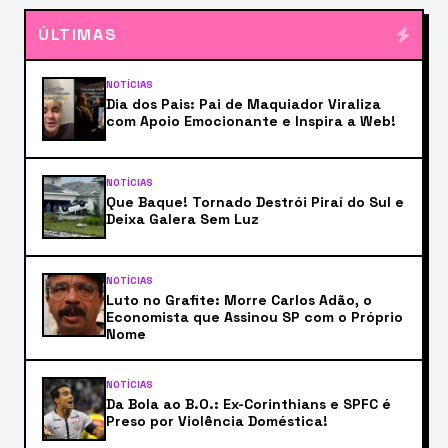
ÚLTIMAS
NOTÍCIAS
Dia dos Pais: Pai de Maquiador Viraliza
com Apoio Emocionante e Inspira a Web!
NOTÍCIAS
Que Baque! Tornado Destrói Piraí do Sul e
Deixa Galera Sem Luz
NOTÍCIAS
Luto no Grafite: Morre Carlos Adão, o
Economista que Assinou SP com o Próprio
Nome
NOTÍCIAS
Da Bola ao B.O.: Ex-Corinthians e SPFC é
Preso por Violência Doméstica!