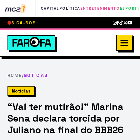
mcz
1
CAPITAL
POLÍTICA
ENTRETENIMENTO
ESPORTE
SIGA-NOS
FAR
FA
HOME
/
NOTÍCIAS
Notícias
“Vai ter mutirão!” Marina
Sena declara torcida por
Juliano na final do BBB26