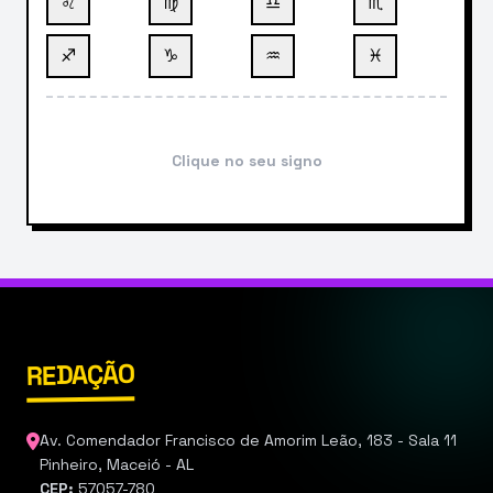
♌
♍
♎
♏
♐
♑
♒
♓
Clique no seu signo
REDAÇÃO
Av. Comendador Francisco de Amorim Leão, 183 - Sala 11
Pinheiro, Maceió - AL
CEP:
57057-780