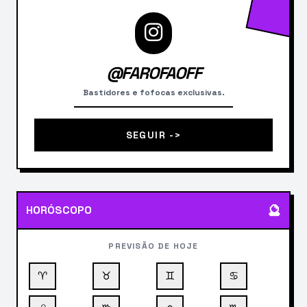
@FAROFAOFF
Bastidores e fofocas exclusivas.
SEGUIR ->
🔮
HORÓSCOPO
PREVISÃO DE HOJE
♈
♉
♊
♋