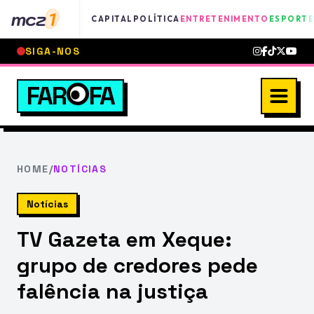
mcz
1
CAPITAL
POLÍTICA
ENTRETENIMENTO
ESPORTE
SIGA-NOS
FAR
FA
HOME
/
NOTÍCIAS
Notícias
TV Gazeta em Xeque:
grupo de credores pede
falência na justiça