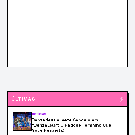
ÚLTIMAS
NOTÍCIAS
Benzadeus e Ivete Sangalo em
“BenzaElas”: O Pagode Feminino Que
Você Respeita!