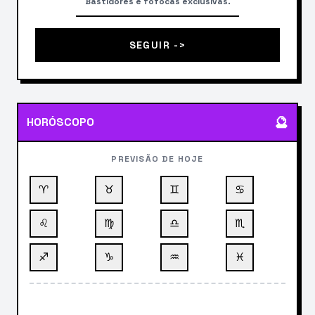
Bastidores e fofocas exclusivas.
SEGUIR ->
🔮
HORÓSCOPO
PREVISÃO DE HOJE
♈
♉
♊
♋
♌
♍
♎
♏
♐
♑
♒
♓