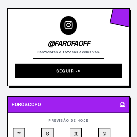
@FAROFAOFF
Bastidores e fofocas exclusivas.
SEGUIR ->
🔮
HORÓSCOPO
PREVISÃO DE HOJE
♈
♉
♊
♋