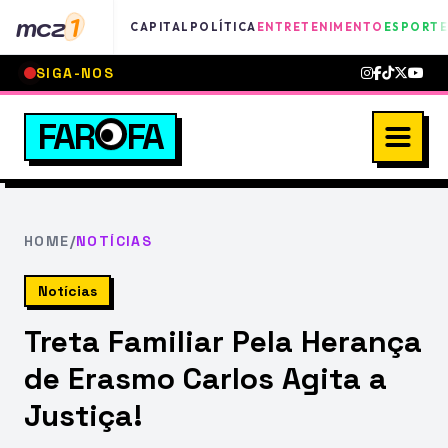
mcz
1
CAPITAL
POLÍTICA
ENTRETENIMENTO
ESPORTE
SIGA-NOS
FAR
FA
HOME
/
NOTÍCIAS
Notícias
Treta Familiar Pela Herança
de Erasmo Carlos Agita a
Justiça!