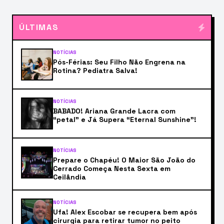
ÚLTIMAS
NOTÍCIAS
Pós-Férias: Seu Filho Não Engrena na
Rotina? Pediatra Salva!
NOTÍCIAS
BABADO! Ariana Grande Lacra com
“petal” e Já Supera “Eternal Sunshine”!
NOTÍCIAS
Prepare o Chapéu! O Maior São João do
Cerrado Começa Nesta Sexta em
Ceilândia
NOTÍCIAS
Ufa! Alex Escobar se recupera bem após
cirurgia para retirar tumor no peito