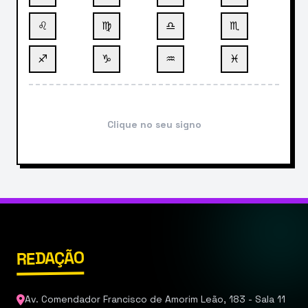
♌
♍
♎
♏
♐
♑
♒
♓
Clique no seu signo
REDAÇÃO
Av. Comendador Francisco de Amorim Leão, 183 - Sala 11