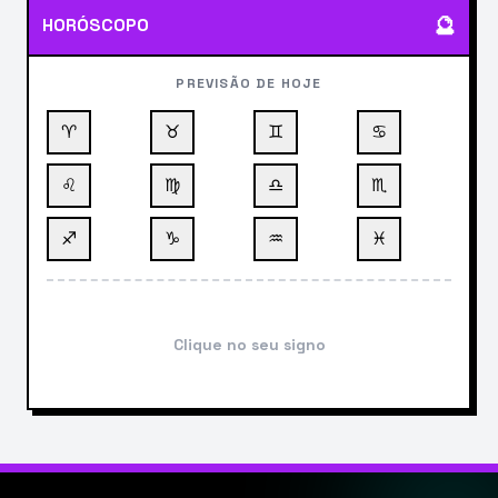
🔮
HORÓSCOPO
PREVISÃO DE HOJE
♈
♉
♊
♋
♌
♍
♎
♏
♐
♑
♒
♓
Clique no seu signo