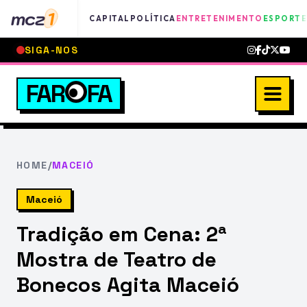
mcz
1
CAPITAL
POLÍTICA
ENTRETENIMENTO
ESPORTE
SIGA-NOS
FAR
FA
HOME
/
MACEIÓ
Maceió
Tradição em Cena: 2ª
Mostra de Teatro de
Bonecos Agita Maceió