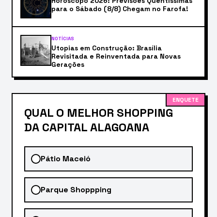
Horóscopo 2026: Previsões Quentíssimas
para o Sábado (8/8) Chegam no Farofa!
NOTÍCIAS
Utopias em Construção: Brasília
Revisitada e Reinventada para Novas
Gerações
ENQUETE
QUAL O MELHOR SHOPPING
DA CAPITAL ALAGOANA
Pátio Maceió
Parque Shoppping