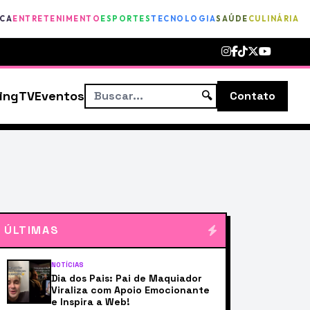
ICA
ENTRETENIMENTO
ESPORTES
TECNOLOGIA
SAÚDE
CULINÁRIA
ing
TV
Eventos
🔍
Contato
ÚLTIMAS
NOTÍCIAS
Dia dos Pais: Pai de Maquiador
Viraliza com Apoio Emocionante
e Inspira a Web!