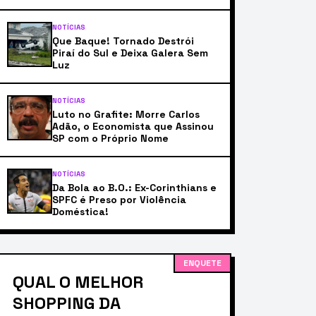
NOTÍCIAS
Que Baque! Tornado Destrói
Piraí do Sul e Deixa Galera Sem
Luz
NOTÍCIAS
Luto no Grafite: Morre Carlos
Adão, o Economista que Assinou
SP com o Próprio Nome
NOTÍCIAS
Da Bola ao B.O.: Ex-Corinthians e
SPFC é Preso por Violência
Doméstica!
ENQUETE
QUAL O MELHOR
SHOPPING DA