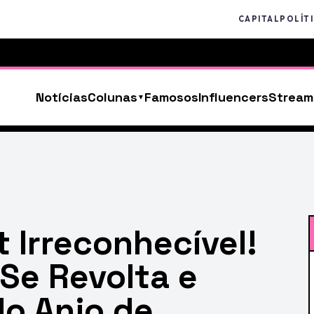
CAPITAL
POLÍT
Notícias
Colunas
Famosos
Influencers
Stream
 Irreconhecível!
Se Revolta e
o Anjo de