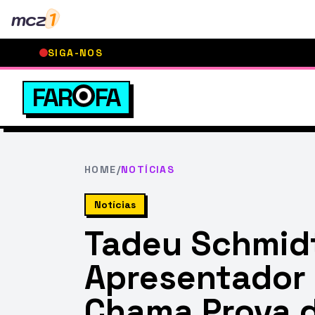
mcz
1
SIGA-NOS
FAR
FA
HOME
/
NOTÍCIAS
Notícias
Tadeu Schmidt
Apresentador 
Chama Prova d