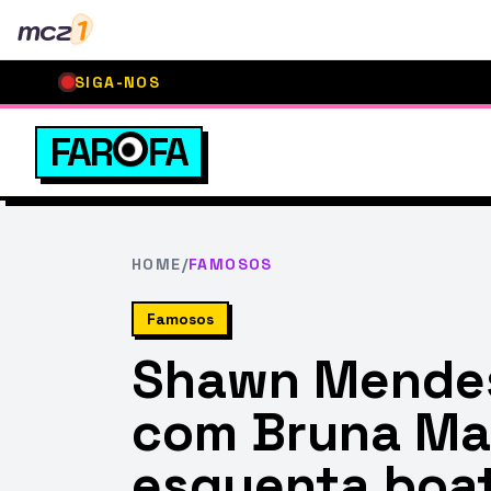
mcz
1
SIGA-NOS
FAR
FA
HOME
/
FAMOSOS
Famosos
Shawn Mendes
com Bruna Ma
esquenta boa