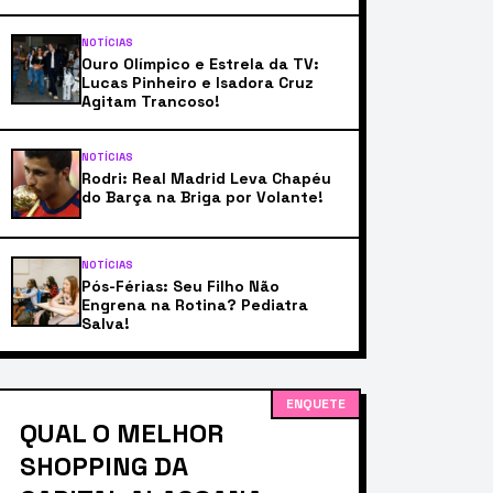
NOTÍCIAS
Ouro Olímpico e Estrela da TV:
Lucas Pinheiro e Isadora Cruz
Agitam Trancoso!
NOTÍCIAS
Rodri: Real Madrid Leva Chapéu
do Barça na Briga por Volante!
NOTÍCIAS
Pós-Férias: Seu Filho Não
Engrena na Rotina? Pediatra
Salva!
ENQUETE
QUAL O MELHOR
SHOPPING DA