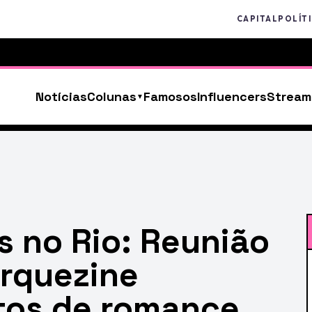
CAPITAL
POLÍT
Notícias
Colunas
Famosos
Influencers
Stream
 no Rio: Reunião
rquezine
tos de romance