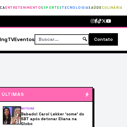
ICA
ENTRETENIMENTO
ESPORTES
TECNOLOGIA
SAÚDE
CULINÁRIA
ing
TV
Eventos
🔍
Contato
ÚLTIMAS
NOTÍCIAS
Babado! Carol Lekker ‘some’ do
SBT após detonar Eliana na
Globo