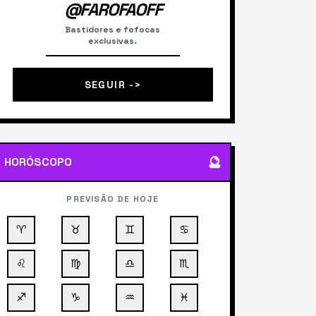
@FAROFAOFF
Bastidores e fofocas
exclusivas.
SEGUIR ->
🔮
HORÓSCOPO
PREVISÃO DE HOJE
♈
♉
♊
♋
♌
♍
♎
♏
♐
♑
♒
♓