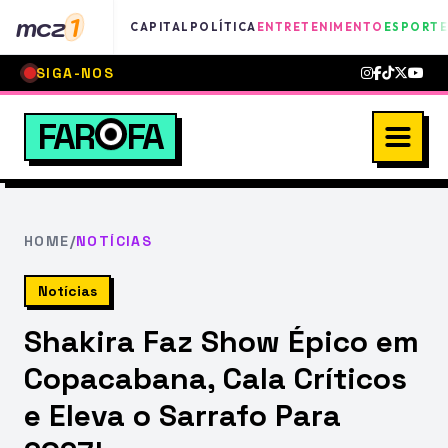
mcz
1
CAPITAL
POLÍTICA
ENTRETENIMENTO
ESPORTE
SIGA-NOS
FAR
FA
HOME
/
NOTÍCIAS
Notícias
Shakira Faz Show Épico em
Copacabana, Cala Críticos
e Eleva o Sarrafo Para