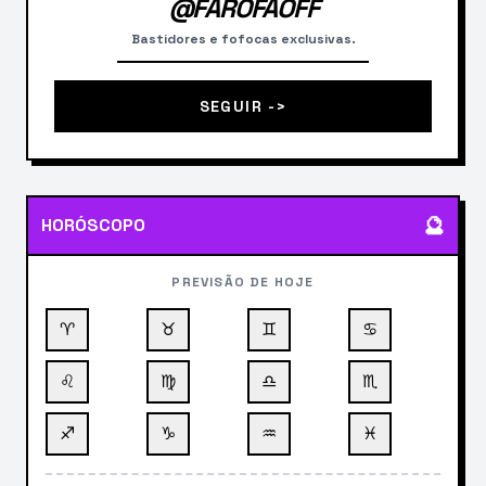
@FAROFAOFF
Bastidores e fofocas exclusivas.
SEGUIR ->
🔮
HORÓSCOPO
PREVISÃO DE HOJE
♈
♉
♊
♋
♌
♍
♎
♏
♐
♑
♒
♓