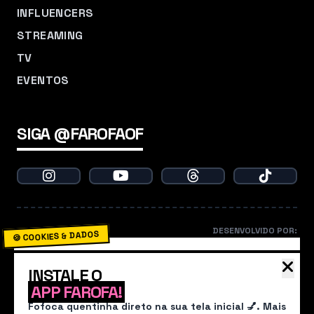
INFLUENCERS
STREAMING
TV
EVENTOS
SIGA @FAROFAOF
DESENVOLVIDO POR:
🍪 COOKIES & DADOS
O Farofa usa cookies para garantir que você não
INSTALE O
perca nenhum babado. Ao continuar navegando,
APP FAROFA!
você concorda com nossa
Política de
Fofoca quentinha direto na sua tela inicial 💅. Mais
Privacidade
.