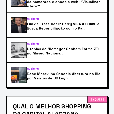
da namorada e choca a web: “Visualizar
útero”!
NOTÍCIAS
Fim da Treta Real? Harry VIRA A CHAVE e
Busca Reconciliação com o Pai!
NOTÍCIAS
Utopias de Niemeyer Ganham Forma 3D
no Museu Nacional!
NOTÍCIAS
Doce Maravilha Cancela Abertura no Rio
por Ventos de 80 km/h
ENQUETE
QUAL O MELHOR SHOPPING
DA CAPITAL ALAGOANA