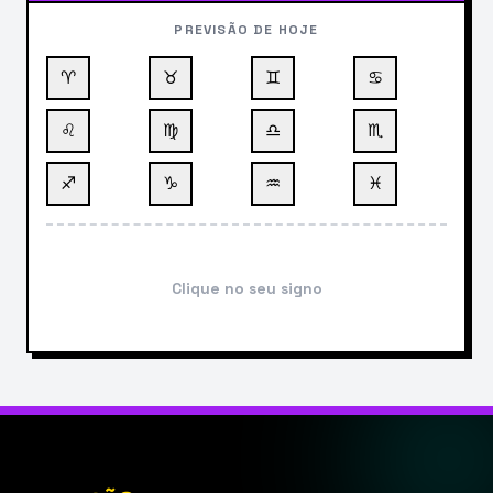
PREVISÃO DE HOJE
♈
♉
♊
♋
♌
♍
♎
♏
♐
♑
♒
♓
Clique no seu signo