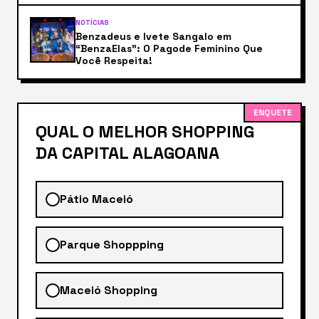
NOTÍCIAS
Benzadeus e Ivete Sangalo em
“BenzaElas”: O Pagode Feminino Que
Você Respeita!
ENQUETE
QUAL O MELHOR SHOPPING
DA CAPITAL ALAGOANA
Pátio Maceió
Parque Shoppping
Maceió Shopping