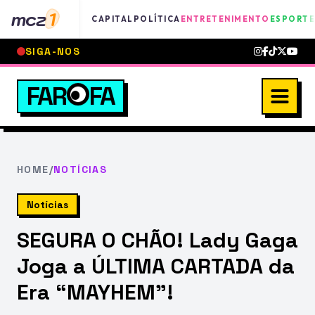
mcz
1
CAPITAL
POLÍTICA
ENTRETENIMENTO
ESPORTE
SIGA-NOS
FAR
FA
HOME
/
NOTÍCIAS
Notícias
SEGURA O CHÃO! Lady Gaga
Joga a ÚLTIMA CARTADA da
Era “MAYHEM”!