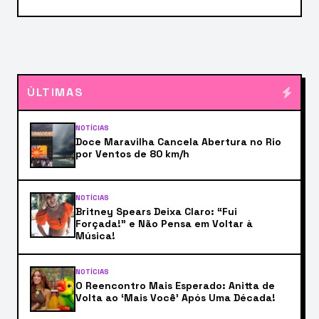
ÚLTIMAS
NOTÍCIAS
Doce Maravilha Cancela Abertura no Rio
por Ventos de 80 km/h
NOTÍCIAS
Britney Spears Deixa Claro: “Fui
Forçada!” e Não Pensa em Voltar à
Música!
NOTÍCIAS
O Reencontro Mais Esperado: Anitta de
Volta ao ‘Mais Você’ Após Uma Década!