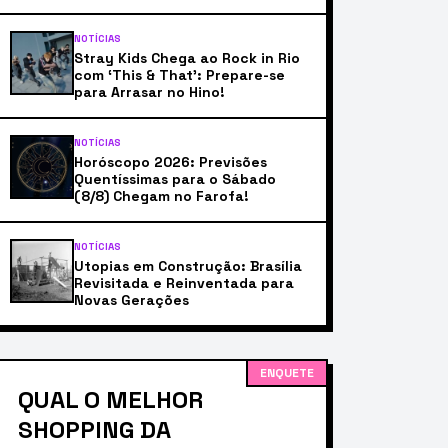
NOTÍCIAS
Stray Kids Chega ao Rock in Rio
com ‘This & That’: Prepare-se
para Arrasar no Hino!
NOTÍCIAS
Horóscopo 2026: Previsões
Quentíssimas para o Sábado
(8/8) Chegam no Farofa!
NOTÍCIAS
Utopias em Construção: Brasília
Revisitada e Reinventada para
Novas Gerações
ENQUETE
QUAL O MELHOR
SHOPPING DA