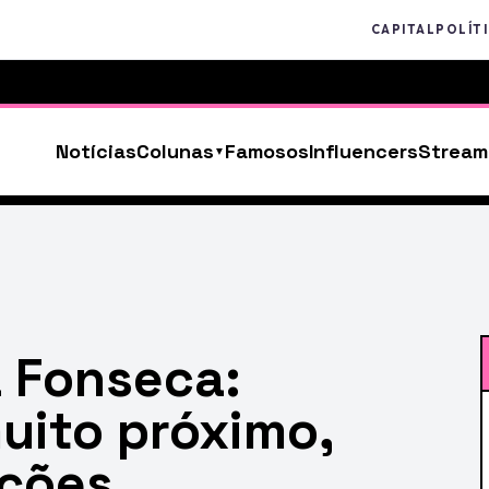
CAPITAL
POLÍT
Notícias
Colunas
Famosos
Influencers
Stream
a Fonseca:
uito próximo,
ações