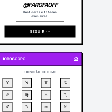
@FAROFAOFF
Bastidores e fofocas
exclusivas.
SEGUIR ->
🔮
HORÓSCOPO
PREVISÃO DE HOJE
♈
♉
♊
♋
♌
♍
♎
♏
♐
♑
♒
♓