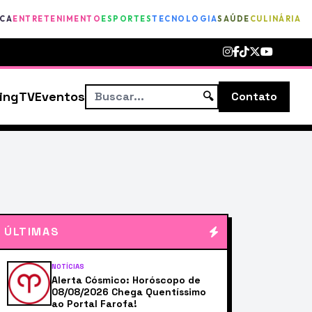
ICA
ENTRETENIMENTO
ESPORTES
TECNOLOGIA
SAÚDE
CULINÁRIA
ing
TV
Eventos
🔍
Contato
ÚLTIMAS
NOTÍCIAS
Alerta Cósmico: Horóscopo de
08/08/2026 Chega Quentíssimo
ao Portal Farofa!