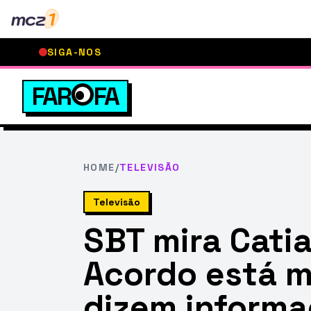
mcz
1
SIGA-NOS
FAR
FA
HOME
/
TELEVISÃO
Televisão
SBT mira Cati
Acordo está m
dizem inform