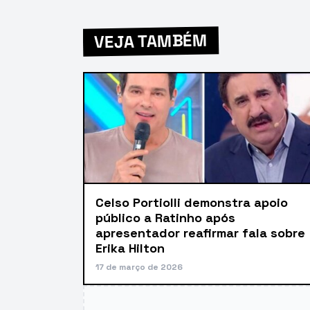
VEJA TAMBÉM
Celso Portiolli demonstra apoio
público a Ratinho após
apresentador reafirmar fala sobre
Erika Hilton
17 de março de 2026