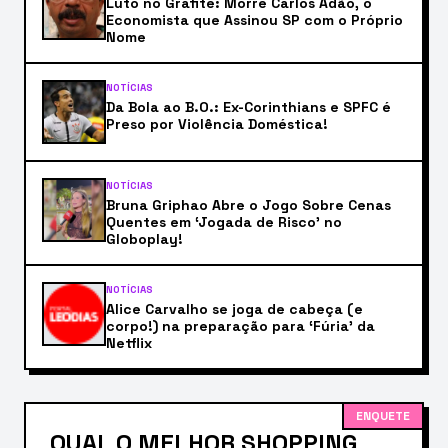
Luto no Grafite: Morre Carlos Adão, o
Economista que Assinou SP com o Próprio
Nome
NOTÍCIAS
Da Bola ao B.O.: Ex-Corinthians e SPFC é
Preso por Violência Doméstica!
NOTÍCIAS
Bruna Griphao Abre o Jogo Sobre Cenas
Quentes em ‘Jogada de Risco’ no
Globoplay!
NOTÍCIAS
Alice Carvalho se joga de cabeça (e
corpo!) na preparação para ‘Fúria’ da
Netflix
ENQUETE
QUAL O MELHOR SHOPPING