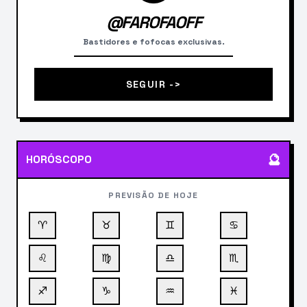
@FAROFAOFF
Bastidores e fofocas exclusivas.
SEGUIR ->
🔮
HORÓSCOPO
PREVISÃO DE HOJE
♈
♉
♊
♋
♌
♍
♎
♏
♐
♑
♒
♓