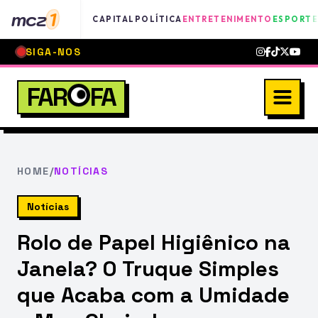
mcz
1
CAPITAL
POLÍTICA
ENTRETENIMENTO
ESPORTE
SIGA-NOS
FAR
FA
HOME
/
NOTÍCIAS
Notícias
Rolo de Papel Higiênico na
Janela? O Truque Simples
que Acaba com a Umidade