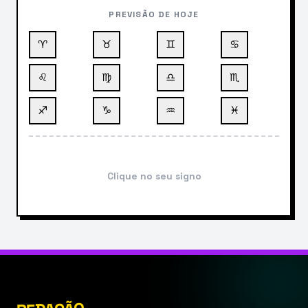
PREVISÃO DE HOJE
♈
♉
♊
♋
♌
♍
♎
♏
♐
♑
♒
♓
Clique no seu signo