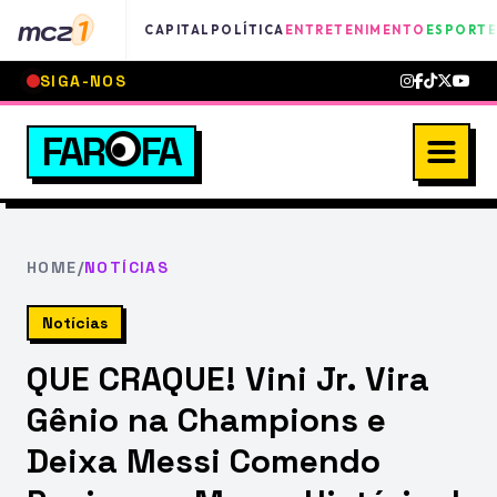
mcz
1
CAPITAL
POLÍTICA
ENTRETENIMENTO
ESPORTE
SIGA-NOS
FAR
FA
HOME
/
NOTÍCIAS
Notícias
QUE CRAQUE! Vini Jr. Vira
Gênio na Champions e
Deixa Messi Comendo