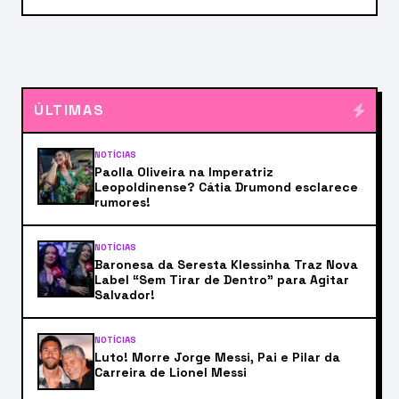
ÚLTIMAS
NOTÍCIAS
Paolla Oliveira na Imperatriz
Leopoldinense? Cátia Drumond esclarece
rumores!
NOTÍCIAS
Baronesa da Seresta Klessinha Traz Nova
Label “Sem Tirar de Dentro” para Agitar
Salvador!
NOTÍCIAS
Luto! Morre Jorge Messi, Pai e Pilar da
Carreira de Lionel Messi