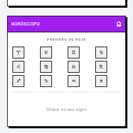
🔮
HORÓSCOPO
PREVISÃO DE HOJE
♈
♉
♊
♋
♌
♍
♎
♏
♐
♑
♒
♓
Clique no seu signo