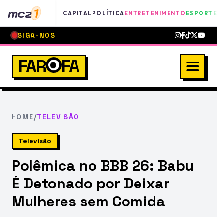
mcz
1
CAPITAL
POLÍTICA
ENTRETENIMENTO
ESPORTE
SIGA-NOS
FAR
FA
HOME
/
TELEVISÃO
Televisão
Polêmica no BBB 26: Babu
É Detonado por Deixar
Mulheres sem Comida