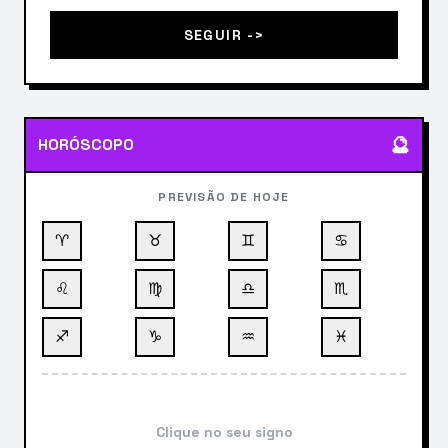
SEGUIR ->
🔮
HORÓSCOPO
PREVISÃO DE HOJE
♈
♉
♊
♋
♌
♍
♎
♏
♐
♑
♒
♓
Clique no seu signo