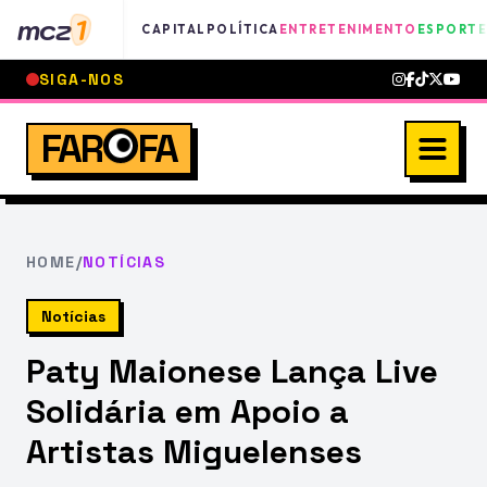
mcz
1
CAPITAL
POLÍTICA
ENTRETENIMENTO
ESPORTE
SIGA-NOS
FAR
FA
HOME
/
NOTÍCIAS
Notícias
Paty Maionese Lança Live
Solidária em Apoio a
Artistas Miguelenses