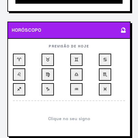
🔮
HORÓSCOPO
PREVISÃO DE HOJE
♈
♉
♊
♋
♌
♍
♎
♏
♐
♑
♒
♓
Clique no seu signo