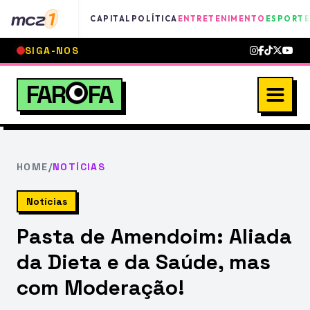
mcz
1
CAPITAL
POLÍTICA
ENTRETENIMENTO
ESPORTE
SIGA-NOS
FAR
FA
HOME
/
NOTÍCIAS
Notícias
Pasta de Amendoim: Aliada
da Dieta e da Saúde, mas
com Moderação!