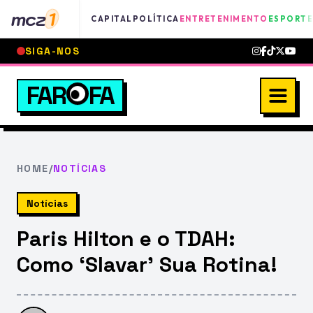
mcz
1
CAPITAL
POLÍTICA
ENTRETENIMENTO
ESPORTE
SIGA-NOS
FAR
FA
HOME
/
NOTÍCIAS
Notícias
Paris Hilton e o TDAH:
Como ‘Slavar’ Sua Rotina!