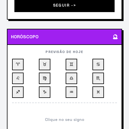
SEGUIR ->
🔮
HORÓSCOPO
PREVISÃO DE HOJE
♈
♉
♊
♋
♌
♍
♎
♏
♐
♑
♒
♓
Clique no seu signo