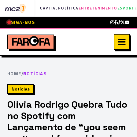
mcz
1
CAPITAL
POLÍTICA
ENTRETENIMENTO
ESPORTE
SIGA-NOS
FAR
FA
HOME
/
NOTÍCIAS
Notícias
Olivia Rodrigo Quebra Tudo
no Spotify com
Lançamento de “you seem