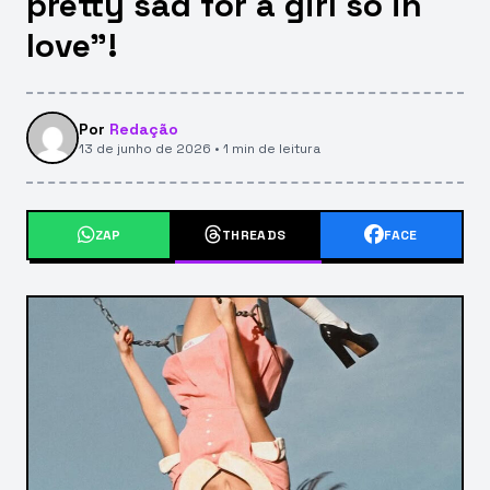
pretty sad for a girl so in
love”!
Por
Redação
13 de junho de 2026 • 1 min de leitura
ZAP
THREADS
FACE