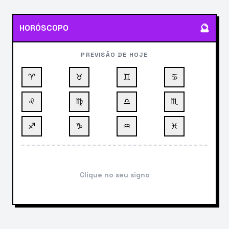
🔮
HORÓSCOPO
PREVISÃO DE HOJE
♈
♉
♊
♋
♌
♍
♎
♏
♐
♑
♒
♓
Clique no seu signo