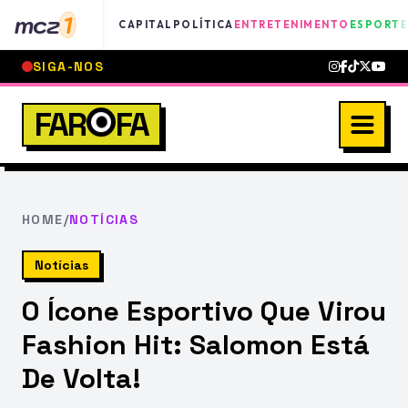
mcz
1
CAPITAL
POLÍTICA
ENTRETENIMENTO
ESPORTE
SIGA-NOS
FAR
FA
HOME
/
NOTÍCIAS
Notícias
O Ícone Esportivo Que Virou
Fashion Hit: Salomon Está
De Volta!