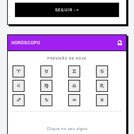
SEGUIR ->
🔮
HORÓSCOPO
PREVISÃO DE HOJE
♈
♉
♊
♋
♌
♍
♎
♏
♐
♑
♒
♓
Clique no seu signo