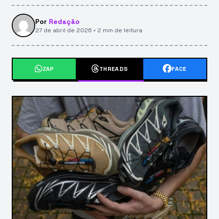
Por
Redação
27 de abril de 2026 • 2 min de leitura
ZAP
THREADS
FACE