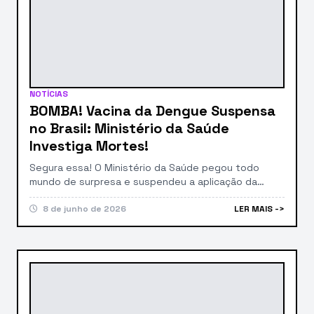
NOTÍCIAS
BOMBA! Vacina da Dengue Suspensa
no Brasil: Ministério da Saúde
Investiga Mortes!
Segura essa! O Ministério da Saúde pegou todo
mundo de surpresa e suspendeu a aplicação da
vacina da dengue em todo o país. A decisão, que é
de caráter preventivo, vem após o registro de 42
8 de junho de 2026
LER MAIS ->
casos com “sinais de alerta” e a necessidade de
investigar possíveis mortes relacionadas ao
imunizante. O bafafá é grande […]