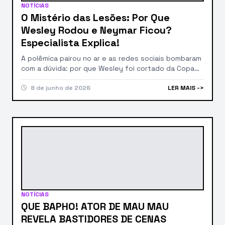
NOTÍCIAS
O Mistério das Lesões: Por Que
Wesley Rodou e Neymar Ficou?
Especialista Explica!
A polêmica pairou no ar e as redes sociais bombaram
com a dúvida: por que Wesley foi cortado da Copa
enquanto Neymar, também lesionado, permaneceu?
A questão que agitou os fãs de futebol finalmente
8 de junho de 2026
LER MAIS ->
foi desvendada! Em entrevista exclusiva ao portal
LeoDias, o renomado fisioterapeuta especialista em
atletas de alto rendimento, Matheus Finatti, jogou
luz […]
NOTÍCIAS
QUE BAPHO! ATOR DE MAU MAU
REVELA BASTIDORES DE CENAS