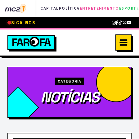
mcz
1
CAPITAL
POLÍTICA
ENTRETENIMENTO
ESPORTE
SIGA-NOS
FAR
FA
CATEGORIA
NOTÍCIAS