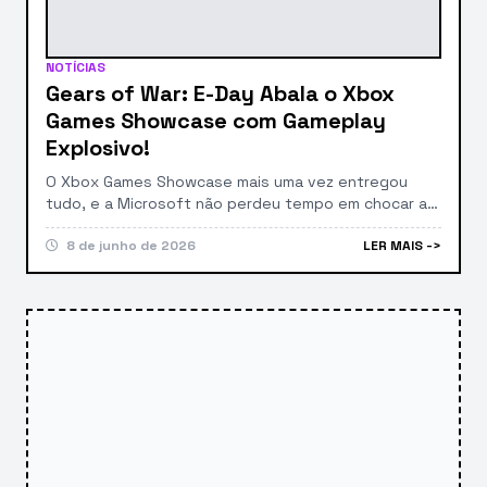
NOTÍCIAS
Gears of War: E-Day Abala o Xbox
Games Showcase com Gameplay
Explosivo!
O Xbox Games Showcase mais uma vez entregou
tudo, e a Microsoft não perdeu tempo em chocar a
galera com uma nova e explosiva demonstração de
gameplay de Gears of War: E-Day. A revelação foi um
8 de junho de 2026
LER MAIS ->
dos pontos altos do evento, deixando os fãs da
franquia com o coração na mão e o hype nas […]