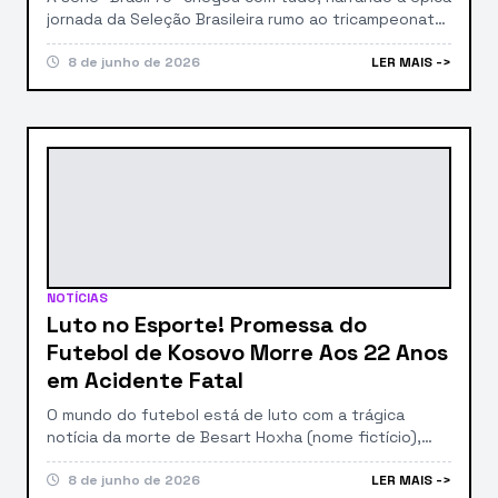
jornada da Seleção Brasileira rumo ao tricampeonato
mundial na Copa de 1970. No entanto, além da
promessa de reviver momentos históricos, o que
8 de junho de 2026
LER MAIS ->
realmente está dando o que falar nas redes e
rodinhas de fofoca – ops, debates! – é o *elenco de
peso* escalado […]
NOTÍCIAS
Luto no Esporte! Promessa do
Futebol de Kosovo Morre Aos 22 Anos
em Acidente Fatal
O mundo do futebol está de luto com a trágica
notícia da morte de Besart Hoxha (nome fictício),
uma jovem promessa de apenas 22 anos. O atleta,
que era visto como um talento em ascensão no
8 de junho de 2026
LER MAIS ->