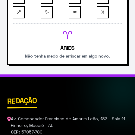
♐
♑
♒
♓
♈
ÁRIES
Não tenha medo de arriscar em algo novo.
REDAÇÃO
Av. Comendador Francisco de Amorim Leão, 183 - Sala 11
Pinheiro, Maceió - AL
CEP:
57057-780