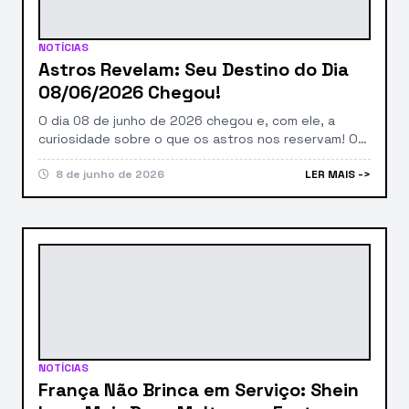
NOTÍCIAS
Astros Revelam: Seu Destino do Dia
08/06/2026 Chegou!
O dia 08 de junho de 2026 chegou e, com ele, a
curiosidade sobre o que os astros nos reservam! O
Portal Farofa, sempre ligado nas energias do
universo, traz as aguardadas previsões astrológicas
8 de junho de 2026
LER MAIS ->
para todos os signos. Prepare-se para descobrir os
segredos que influenciarão seu amor, carreira e
saúde neste dia, sob a atenta […]
NOTÍCIAS
França Não Brinca em Serviço: Shein