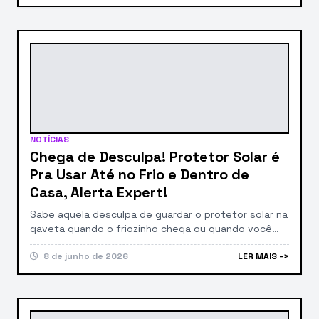
cenário europeu, faleceu em um grave acidente
automobilístico ocorrido em Kosovo. O acidente
fatal aconteceu na estrada que liga […]
NOTÍCIAS
Chega de Desculpa! Protetor Solar é
Pra Usar Até no Frio e Dentro de
Casa, Alerta Expert!
Sabe aquela desculpa de guardar o protetor solar na
gaveta quando o friozinho chega ou quando você
passa o dia todo em casa? Pois é, uma
dermatologista acaba de derrubar esse mito e
8 de junho de 2026
LER MAIS ->
chocar a internet! Segundo a especialista, o uso do
protetor solar é indispensável, sim, mesmo em dias
nublados, gelados e quando estamos […]