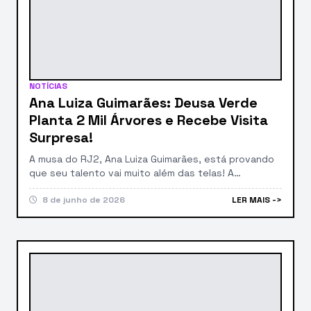
NOTÍCIAS
Ana Luiza Guimarães: Deusa Verde
Planta 2 Mil Árvores e Recebe Visita
Surpresa!
A musa do RJ2, Ana Luiza Guimarães, está provando
que seu talento vai muito além das telas! A
apresentadora virou a ‘deusa verde’ ao celebrar o
sucesso espetacular de um projeto ambiental em
8 de junho de 2026
LER MAIS ->
seu sítio, na charmosa Região Serrana do Rio. Ela
plantou nada menos que DUAS MIL árvores de Mata
Atlântica e, para coroar […]