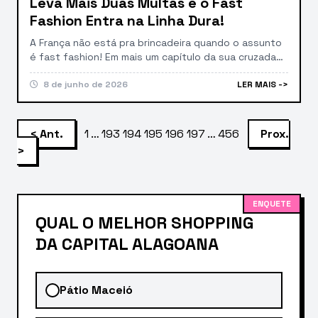
Leva Mais Duas Multas e o Fast
Fashion Entra na Linha Dura!
A França não está pra brincadeira quando o assunto
é fast fashion! Em mais um capítulo da sua cruzada
contra as gigantes chinesas do varejo ultrarrápido, o
governo francês aplicou mais duas novas multas à
8 de junho de 2026
LER MAIS ->
Shein, mostrando que a resistência por lá está mais
forte do que nunca. A medida reforça a postura
linha-dura do […]
Paginação
< Ant.
1
…
193
194
195
196
197
…
456
Prox.
de
>
posts
ENQUETE
QUAL O MELHOR SHOPPING
DA CAPITAL ALAGOANA
Pátio Maceió