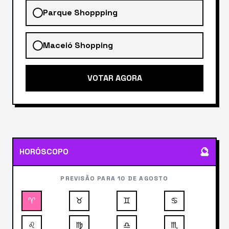
Parque Shoppping
Maceió Shopping
VOTAR AGORA
🔮
HORÓSCOPO
PREVISÃO PARA 10 DE AGOSTO
♈
♉
♊
♋
♌
♍
♎
♏