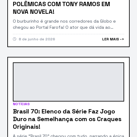
POLÊMICAS COM TONY RAMOS EM
NOVA NOVELA!
O burburinho é grande nos corredores da Globo e
chegou ao Portal Farofa! O ator que dá vida ao
personagem Mau Mau na aguardada “Quem Ama
Cuida”, nova novela das 21h, não segurou a língua e
8 de junho de 2026
LER MAIS ->
abriu o jogo sobre os bastidores quentes das cenas
polêmicas com ninguém menos que Tony Ramos. A
revelação deixou […]
NOTÍCIAS
Brasil 70: Elenco da Série Faz Jogo
Duro na Semelhança com os Craques
Originais!
A série “Brasil 70” chegou com tudo, narrando a épica