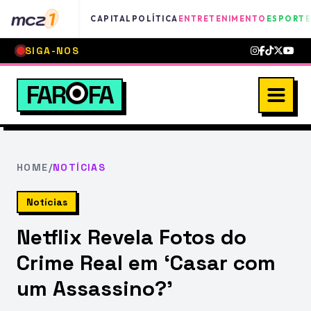
mcz
1
CAPITAL
POLÍTICA
ENTRETENIMENTO
ESPORTE
SIGA-NOS
FAR
FA
HOME
/
NOTÍCIAS
Notícias
Netflix Revela Fotos do
Crime Real em ‘Casar com
um Assassino?’