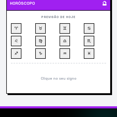
🔮
HORÓSCOPO
PREVISÃO DE HOJE
♈
♉
♊
♋
♌
♍
♎
♏
♐
♑
♒
♓
Clique no seu signo