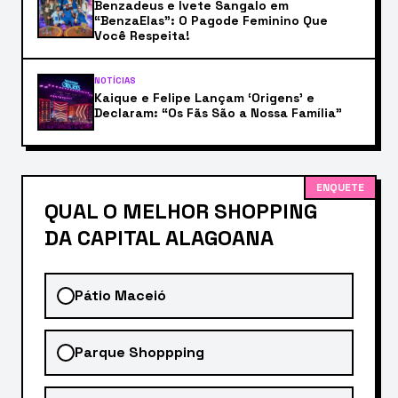
Benzadeus e Ivete Sangalo em
“BenzaElas”: O Pagode Feminino Que
Você Respeita!
NOTÍCIAS
Kaique e Felipe Lançam ‘Origens’ e
Declaram: “Os Fãs São a Nossa Família”
ENQUETE
QUAL O MELHOR SHOPPING
DA CAPITAL ALAGOANA
Pátio Maceió
Parque Shoppping