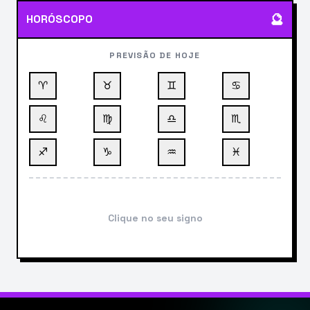
🔮
HORÓSCOPO
PREVISÃO DE HOJE
♈
♉
♊
♋
♌
♍
♎
♏
♐
♑
♒
♓
Clique no seu signo