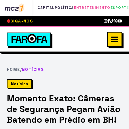
mcz
1
CAPITAL
POLÍTICA
ENTRETENIMENTO
ESPORTE
SIGA-NOS
FAR
FA
HOME
/
NOTÍCIAS
Notícias
Momento Exato: Câmeras
de Segurança Pegam Avião
Batendo em Prédio em BH!