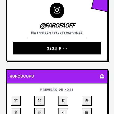
@FAROFAOFF
Bastidores e fofocas exclusivas.
SEGUIR ->
🔮
HORÓSCOPO
PREVISÃO DE HOJE
♈
♉
♊
♋
♌
♍
♎
♏