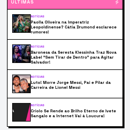
ÚLTIMAS
NOTÍCIAS
Paolla Oliveira na Imperatriz
Leopoldinense? Cátia Drumond esclarece
rumores!
NOTÍCIAS
Baronesa da Seresta Klessinha Traz Nova
Label “Sem Tirar de Dentro” para Agitar
Salvador!
NOTÍCIAS
Luto! Morre Jorge Messi, Pai e Pilar da
Carreira de Lionel Messi
NOTÍCIAS
Criolo Se Rende ao Brilho Eterno de Ivete
Sangalo e a Internet Vai à Loucura!