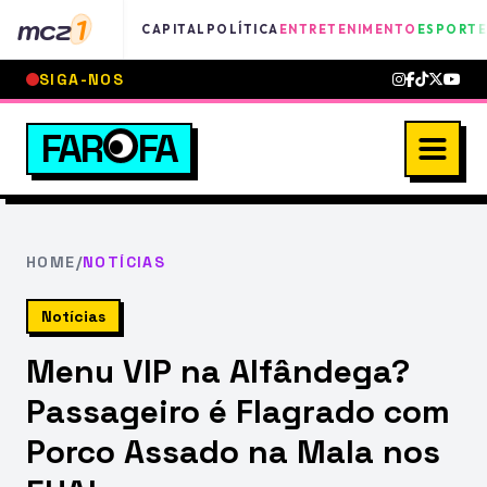
mcz
1
CAPITAL
POLÍTICA
ENTRETENIMENTO
ESPORTE
SIGA-NOS
FAR
FA
HOME
/
NOTÍCIAS
Notícias
Menu VIP na Alfândega?
Passageiro é Flagrado com
Porco Assado na Mala nos