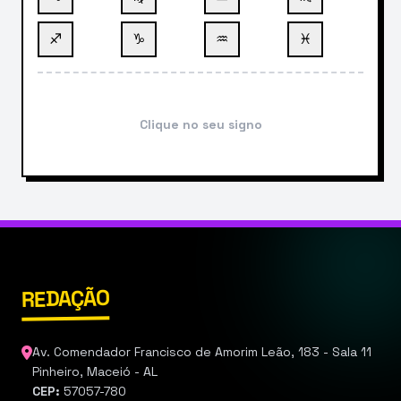
♐
♑
♒
♓
Clique no seu signo
REDAÇÃO
Av. Comendador Francisco de Amorim Leão, 183 - Sala 11
Pinheiro, Maceió - AL
CEP:
57057-780