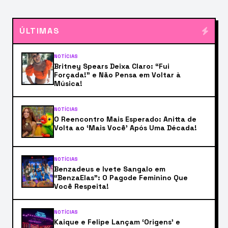
ÚLTIMAS
NOTÍCIAS
Britney Spears Deixa Claro: “Fui
Forçada!” e Não Pensa em Voltar à
Música!
NOTÍCIAS
O Reencontro Mais Esperado: Anitta de
Volta ao ‘Mais Você’ Após Uma Década!
NOTÍCIAS
Benzadeus e Ivete Sangalo em
“BenzaElas”: O Pagode Feminino Que
Você Respeita!
NOTÍCIAS
Kaique e Felipe Lançam ‘Origens’ e