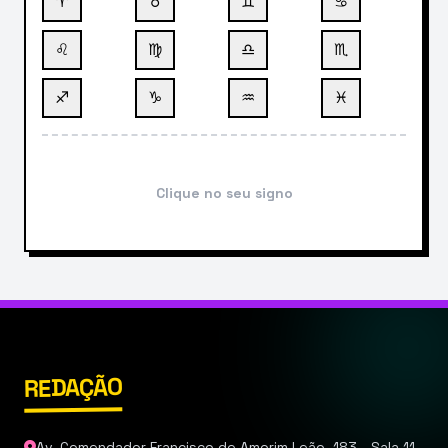
♈
♉
♊
♋
♌
♍
♎
♏
♐
♑
♒
♓
Clique no seu signo
REDAÇÃO
Av. Comendador Francisco de Amorim Leão, 183 - Sala 11