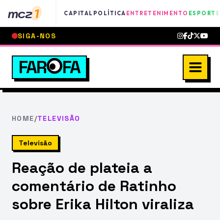
mcz
1
CAPITAL
POLÍTICA
ENTRETENIMENTO
ESPORTE
SIGA-NOS
FAR
FA
HOME
/
TELEVISÃO
Televisão
Reação de plateia a
comentário de Ratinho
sobre Erika Hilton viraliza