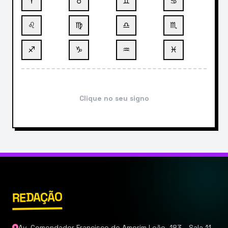
♈
♉
♊
♋
♌
♍
♎
♏
♐
♑
♒
♓
Clique no seu signo
REDAÇÃO
Av. Comendador Francisco de Amorim Leão, 183 - Sala 11