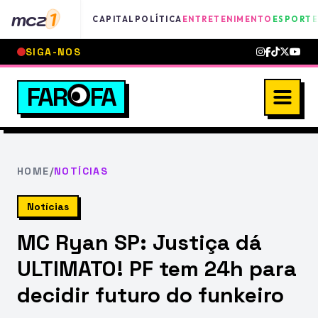
mcz
1
CAPITAL
POLÍTICA
ENTRETENIMENTO
ESPORTE
SIGA-NOS
FAR
FA
HOME
/
NOTÍCIAS
Notícias
MC Ryan SP: Justiça dá
ULTIMATO! PF tem 24h para
decidir futuro do funkeiro