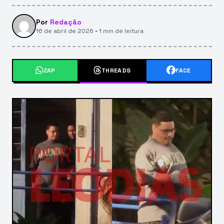
Por
Redação
16 de abril de 2026 • 1 min de leitura
ZAP
THREADS
FACE