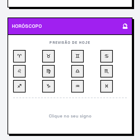
🔮
HORÓSCOPO
PREVISÃO DE HOJE
♈
♉
♊
♋
♌
♍
♎
♏
♐
♑
♒
♓
Clique no seu signo