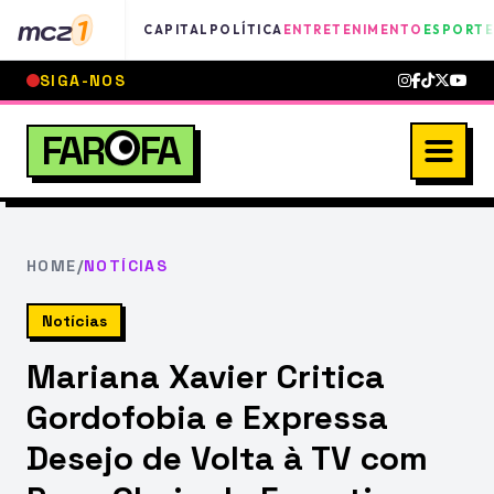
mcz
1
CAPITAL
POLÍTICA
ENTRETENIMENTO
ESPORTE
SIGA-NOS
FAR
FA
HOME
/
NOTÍCIAS
Notícias
Mariana Xavier Critica
Gordofobia e Expressa
Desejo de Volta à TV com