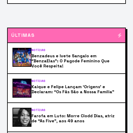
ÚLTIMAS
NOTÍCIAS
Benzadeus e Ivete Sangalo em
“BenzaElas”: O Pagode Feminino Que
Você Respeita!
NOTÍCIAS
Kaique e Felipe Lançam ‘Origens’ e
Declaram: “Os Fãs São a Nossa Família”
NOTÍCIAS
Farofa em Luto: Morre Clodd Dias, atriz
de “As Five”, aos 49 anos