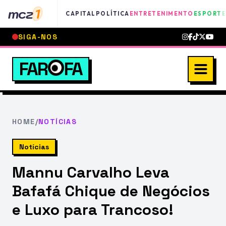
mcz
1
CAPITAL
POLÍTICA
ENTRETENIMENTO
ESPORTE
SIGA-NOS
FAR
FA
HOME
/
NOTÍCIAS
Notícias
Mannu Carvalho Leva
Bafafá Chique de Negócios
e Luxo para Trancoso!