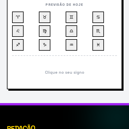
PREVISÃO DE HOJE
♈
♉
♊
♋
♌
♍
♎
♏
♐
♑
♒
♓
Clique no seu signo
REDAÇÃO