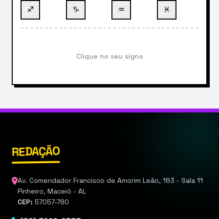
♐
♑
♒
♓
Clique no seu signo
REDAÇÃO
Av. Comendador Francisco de Amorim Leão, 183 - Sala 11
Pinheiro, Maceió - AL
CEP:
57057-780