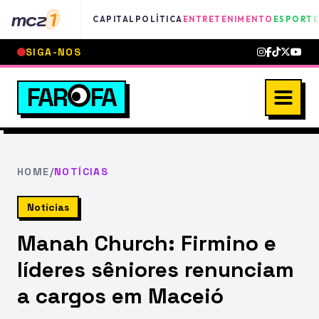
mcz
1
CAPITAL
POLÍTICA
ENTRETENIMENTO
ESPORTE
SIGA-NOS
FAR
FA
HOME
/
NOTÍCIAS
Notícias
Manah Church: Firmino e
líderes sêniores renunciam
a cargos em Maceió