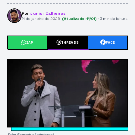
Por
Junior Calheiros
11 de janeiro de 2026
(Atualizado: 11/01)
• 3 min de leitura
ZAP
THREADS
FACE
Foto: Reprodução/Internet