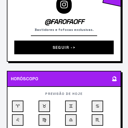
@FAROFAOFF
Bastidores e fofocas exclusivas.
SEGUIR ->
🔮
HORÓSCOPO
PREVISÃO DE HOJE
♈
♉
♊
♋
♌
♍
♎
♏