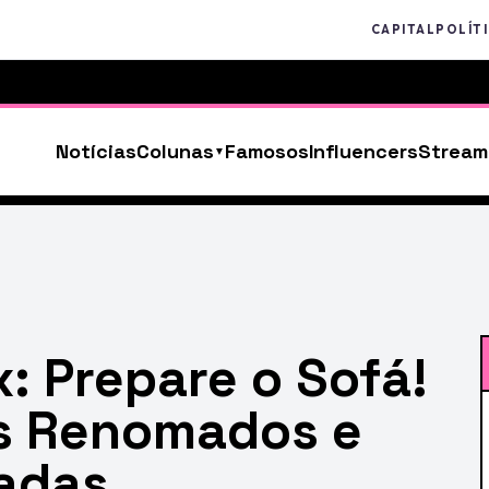
CAPITAL
POLÍT
Notícias
Colunas
Famosos
Influencers
Stream
x: Prepare o Sofá!
s Renomados e
adas