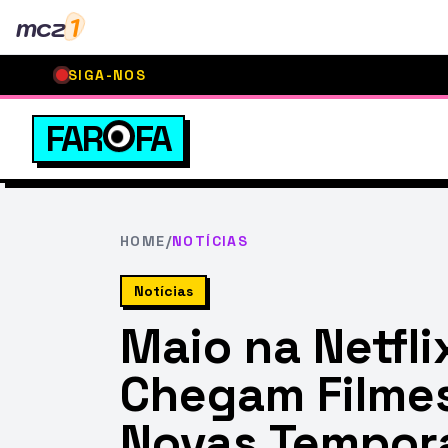
mcz
1
SIGA-NOS
FAR
FA
HOME
/
NOTÍCIAS
Notícias
Maio na Netfli
Chegam Filme
Novas Tempor