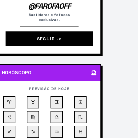
@FAROFAOFF
Bastidores e fofocas
exclusivas.
SEGUIR ->
🔮
HORÓSCOPO
PREVISÃO DE HOJE
♈
♉
♊
♋
♌
♍
♎
♏
♐
♑
♒
♓