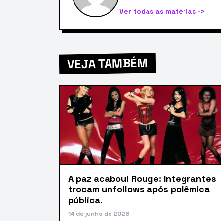
Ver todas as matérias ->
VEJA TAMBÉM
A paz acabou! Rouge: Integrantes
trocam unfollows após polêmica
pública.
14 de junho de 2026