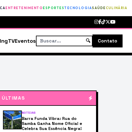
ICA
ENTRETENIMENTO
ESPORTES
TECNOLOGIA
SAÚDE
CULINÁRIA
ing
TV
Eventos
🔍
Contato
ÚLTIMAS
NOTÍCIAS
Barra Funda Vibra: Rua do
Samba Ganha Nome Oficial e
Celebra Sua Essência Negra!