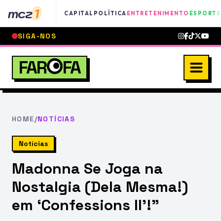
mcz
1
CAPITAL
POLÍTICA
ENTRETENIMENTO
ESPORTE
SIGA-NOS
FAR
FA
HOME
/
NOTÍCIAS
Notícias
Madonna Se Joga na
Nostalgia (Dela Mesma!)
em ‘Confessions II’!”