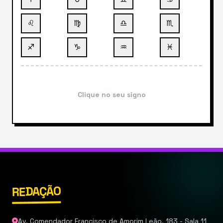
♌
♍
♎
♏
♐
♑
♒
♓
Clique no seu signo
REDAÇÃO
Av. Comendador Francisco de Amorim Leão, 183 - Sala 11