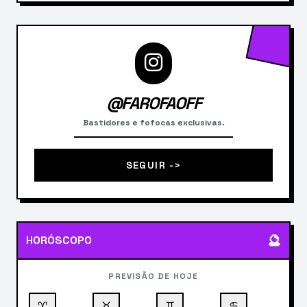
@FAROFAOFF
Bastidores e fofocas exclusivas.
SEGUIR ->
🔮
HORÓSCOPO
PREVISÃO DE HOJE
♈
♉
♊
♋