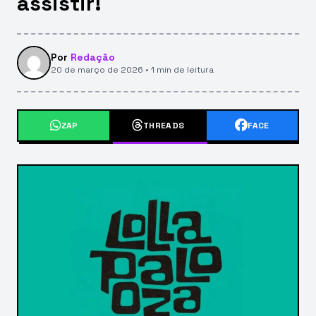
assistir!
Por
Redação
20 de março de 2026 • 1 min de leitura
ZAP
THREADS
FACE