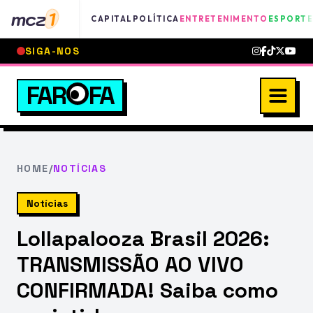
mcz
1
CAPITAL
POLÍTICA
ENTRETENIMENTO
ESPORTE
SIGA-NOS
FAR
FA
HOME
/
NOTÍCIAS
Notícias
Lollapalooza Brasil 2026:
TRANSMISSÃO AO VIVO
CONFIRMADA! Saiba como