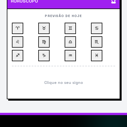
🔮
HORÓSCOPO
PREVISÃO DE HOJE
♈
♉
♊
♋
♌
♍
♎
♏
♐
♑
♒
♓
Clique no seu signo