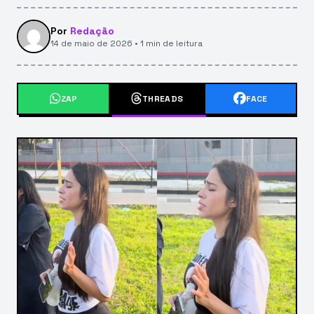
Por
Redação
14 de maio de 2026 • 1 min de leitura
ZAP
THREADS
FACE