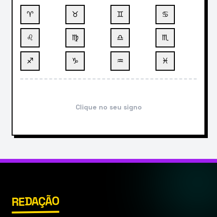
♈
♉
♊
♋
♌
♍
♎
♏
♐
♑
♒
♓
Clique no seu signo
REDAÇÃO