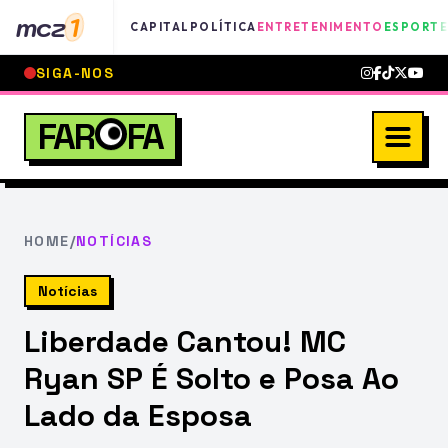
mcz
1
CAPITAL
POLÍTICA
ENTRETENIMENTO
ESPORTE
SIGA-NOS
FAR
FA
HOME
/
NOTÍCIAS
Notícias
Liberdade Cantou! MC
Ryan SP É Solto e Posa Ao
Lado da Esposa