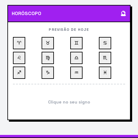
🔮
HORÓSCOPO
PREVISÃO DE HOJE
♈
♉
♊
♋
♌
♍
♎
♏
♐
♑
♒
♓
Clique no seu signo