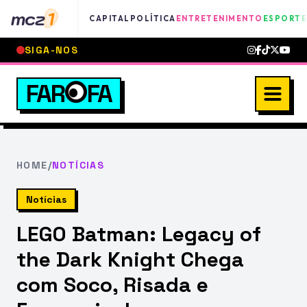
mcz
1
CAPITAL
POLÍTICA
ENTRETENIMENTO
ESPORTE
SIGA-NOS
FAR
FA
HOME
/
NOTÍCIAS
Notícias
LEGO Batman: Legacy of
the Dark Knight Chega
com Soco, Risada e