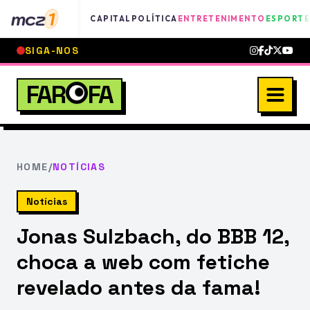
mcz
1
CAPITAL
POLÍTICA
ENTRETENIMENTO
ESPORTE
SIGA-NOS
FAR
FA
HOME
/
NOTÍCIAS
Notícias
Jonas Sulzbach, do BBB 12,
choca a web com fetiche
revelado antes da fama!