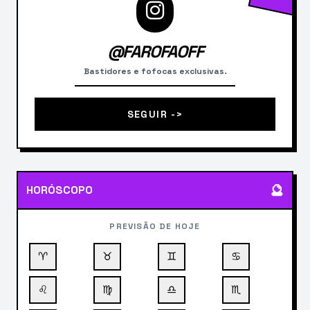
@FAROFAOFF
Bastidores e fofocas exclusivas.
SEGUIR ->
🔮
HORÓSCOPO
PREVISÃO DE HOJE
♈
♉
♊
♋
♌
♍
♎
♏