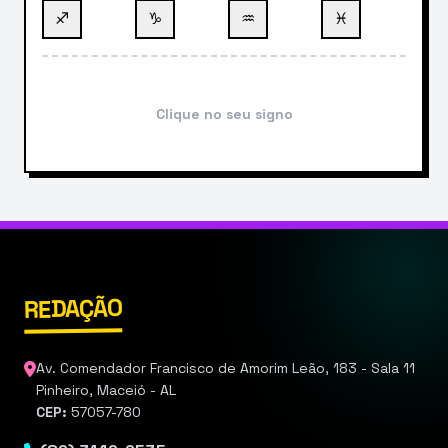
♐
♑
♒
♓
Clique no seu signo
REDAÇÃO
Av. Comendador Francisco de Amorim Leão, 183 - Sala 11
Pinheiro, Maceió - AL
CEP:
57057-780