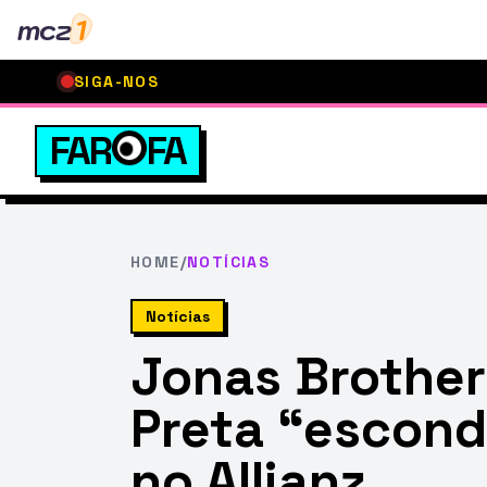
mcz
1
SIGA-NOS
FAR
FA
HOME
/
NOTÍCIAS
Notícias
Jonas Brother
Preta “escond
no Allianz