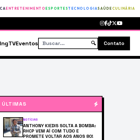
ICA
ENTRETENIMENTO
ESPORTES
TECNOLOGIA
SAÚDE
CULINÁRIA
ing
TV
Eventos
🔍
Contato
ÚLTIMAS
NOTÍCIAS
ANTHONY KIEDIS SOLTA A BOMBA:
RHCP VEM AÍ COM TUDO E
PROMETE VOLTAR AOS ANOS 80!