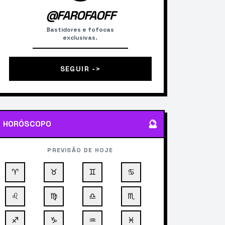
@FAROFAOFF
Bastidores e fofocas
exclusivas.
SEGUIR ->
🔮
HORÓSCOPO
PREVISÃO DE HOJE
♈
♉
♊
♋
♌
♍
♎
♏
♐
♑
♒
♓