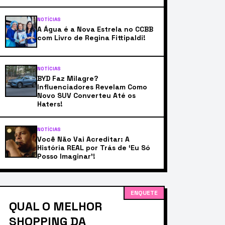
NOTÍCIAS
A Água é a Nova Estrela no CCBB
com Livro de Regina Fittipaldi!
NOTÍCIAS
BYD Faz Milagre?
Influenciadores Revelam Como
Novo SUV Converteu Até os
Haters!
NOTÍCIAS
Você Não Vai Acreditar: A
História REAL por Trás de ‘Eu Só
Posso Imaginar’!
ENQUETE
QUAL O MELHOR
SHOPPING DA