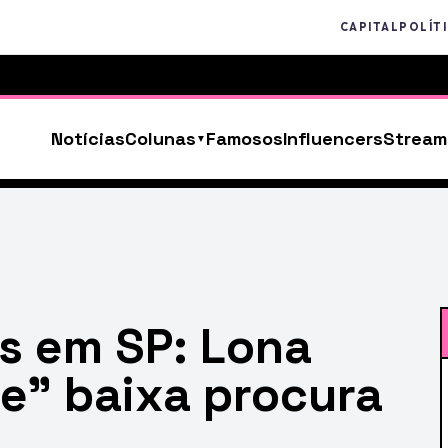
CAPITAL
POLÍT
Notícias
Colunas
Famosos
Influencers
Stream
s em SP: Lona
e” baixa procura